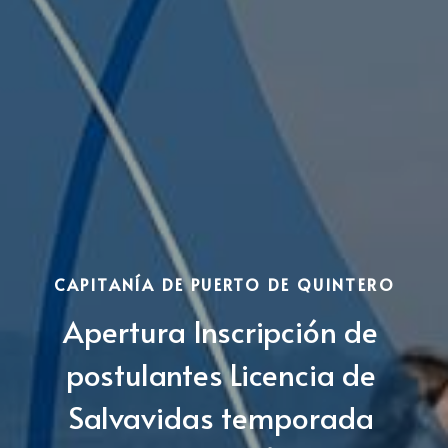
Educación
Deportes Zapallar
Secretaría municipal
Buscar
Contacto
CAPITANÍA DE PUERTO DE QUINTERO
Apertura Inscripción de 
postulantes Licencia de 
Salvavidas temporada 