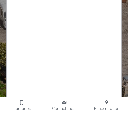
Diego Sutil 285, Zapallar.
Lunes - Jueves 8:30 a 14:00 y 15:00 a 17:30
horas
Viernes 8:30 a 14:00 y 15:00 a 16:30 horas
+56 33 229 6888
egallardo@
munizapallar.cl - fperalta@
munizapallar.cl
LLámanos
Contáctanos
Encuéntranos