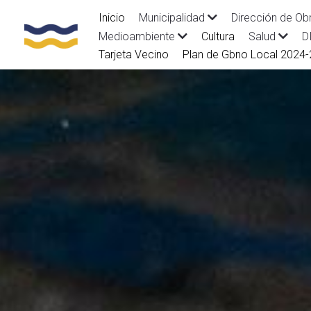
Inicio
Municipalidad
Dirección de Ob
Cultura
Medioambiente
Salud
D
Tarjeta Vecino
Plan de Gbno Local 2024