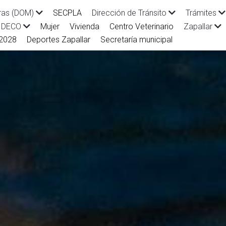
SECPLA
ras (DOM)
Dirección de Tránsito
Trámites
Mujer
Vivienda
Centro Veterinario
IDECO
Zapallar
-2028
Deportes Zapallar
Secretaría municipal