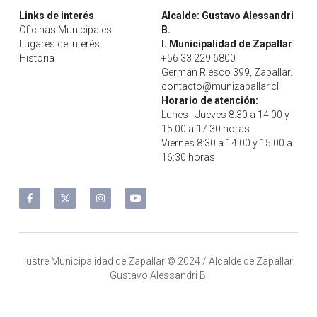
Educación
Deportes Zapallar
Links de interés
Alcalde: Gustavo Alessandri 
Oficinas Municipales
B.
Lugares de Interés
Secretaría municipal
I. Municipalidad de Zapallar
Historia
+56 33 229 6800
Germán Riesco 399, Zapallar.
Buscar
contacto@munizapallar.cl
Horario de atención:
Lunes - Jueves 8:30 a 14:00 y 
Contacto
15:00 a 17:30 horas
Viernes 8:30 a 14:00 y 15:00 a 
16:30 horas
Ilustre Municipalidad de Zapallar © 2024 / Alcalde de Zapallar 
Gustavo Alessandri B.