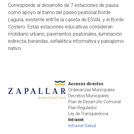
Corresponde al desarrollo de 7 estaciones de pausa
Dimao PG
Plan Regulador
Sustentabilidad
como apoyo al tramo del paseo peatonal Borde
Salud
Laguna, existente entr5e la caseta de ESVAL y el Borde
Cultura PG
PLADECO
Aseo y Mantención
DIDECO
Servicios
Costero. Estas estaciones educativas consideran
mobiliario urbano, pavimentos peatonales, iluminación
fom PG
Plan Comunal de Emergencias
Areas Verdes y Plazas
Servicios Móviles
Mujer
Talleres 2026
indirecta, barandas, señalética informativa y paisajismo
nativo.
Centros de Atención
Departamento Social
Vivienda
Vacunacion
Depto. Atención a la Familia
Centro Veterinario
Desarrollo Económico Local
Zapallar
Accesos directos
Ordenanzas Municipales
Depto. Desarrollo Comunitario
Decretos Municipales
Retiro voluminosos
Historia
Plan de Desarrollo Comunal
Plan Regulador
Adulto Mayor
Lugares de Interés
Tarjeta Vecino
Ley de Transparencia
Intranet
Programas
Actividades de verano
Plan de Gbno Local 2024-2028
Intranet Salud