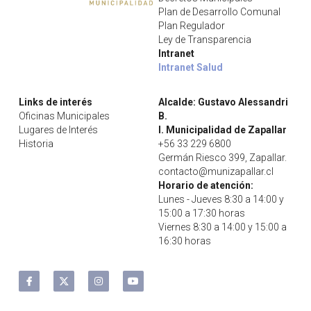
Educación
Deportes Zapallar
Plan de Desarrollo Comunal
Plan Regulador
Ley de Transparencia
Secretaría municipal
Intranet
Intranet Salud
Buscar
Links de interés
Alcalde: Gustavo Alessandri 
Oficinas Municipales
B.
Contacto
Lugares de Interés
I. Municipalidad de Zapallar
Historia
+56 33 229 6800
Germán Riesco 399, Zapallar.
contacto@munizapallar.cl
Horario de atención:
Lunes - Jueves 8:30 a 14:00 y 
15:00 a 17:30 horas
Viernes 8:30 a 14:00 y 15:00 a 
16:30 horas