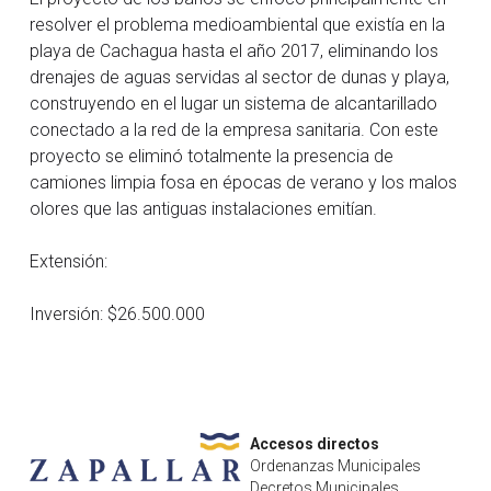
resolver el problema medioambiental que existía en la
Dimao PG
Plan Regulador
Sustentabilidad
Salud
playa de Cachagua hasta el año 2017, eliminando los
drenajes de aguas servidas al sector de dunas y playa,
Cultura PG
PLADECO
Aseo y Mantención
DIDECO
Servicios
construyendo en el lugar un sistema de alcantarillado
conectado a la red de la empresa sanitaria. Con este
fom PG
Plan Comunal de Emergencias
Areas Verdes y Plazas
Servicios Móviles
Mujer
Talleres 2026
proyecto se eliminó totalmente la presencia de
camiones limpia fosa en épocas de verano y los malos
Centros de Atención
Departamento Social
Vivienda
olores que las antiguas instalaciones emitían.
Vacunacion
Depto. Atención a la Familia
Centro Veterinario
Extensión:
Desarrollo Económico Local
Zapallar
Inversión: $26.500.000
Depto. Desarrollo Comunitario
Retiro voluminosos
Historia
Adulto Mayor
Lugares de Interés
Tarjeta Vecino
Accesos directos
Programas
Actividades de verano
Plan de Gbno Local 2024-2028
Ordenanzas Municipales
Decretos Municipales