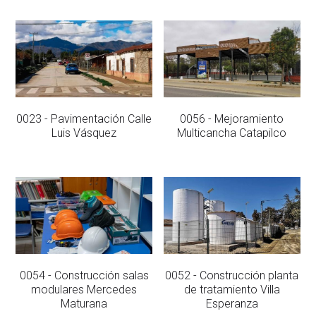
Educación
Deportes Zapallar
Secretaría municipal
Buscar
0023 - Pavimentación Calle
0056 - Mejoramiento
Contacto
Luis Vásquez
Multicancha Catapilco
0054 - Construcción salas
0052 - Construcción planta
modulares Mercedes
de tratamiento Villa
Maturana
Esperanza