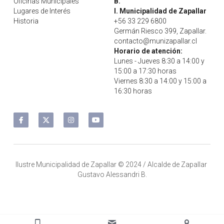
Oficinas Municipales
B.
Educación
Deportes Zapallar
Lugares de Interés
I. Municipalidad de Zapallar
Historia
+56 33 229 6800
Secretaría municipal
Germán Riesco 399, Zapallar.
contacto@munizapallar.cl
Horario de atención:
Buscar
Lunes - Jueves 8:30 a 14:00 y 
15:00 a 17:30 horas
Viernes 8:30 a 14:00 y 15:00 a 
Contacto
16:30 horas
Ilustre Municipalidad de Zapallar © 2024 / Alcalde de Zapallar 
Gustavo Alessandri B.