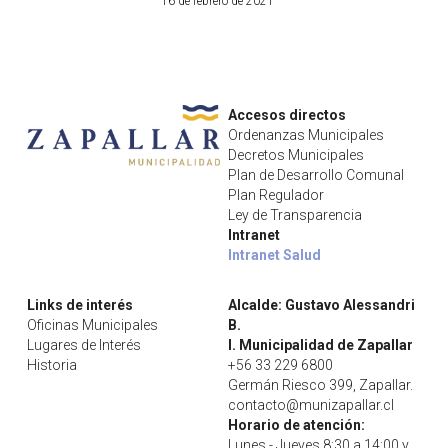
16 de febrero de 2021
Dimao PG
Plan Regulador
Sustentabilidad
Salud
Cultura PG
PLADECO
Aseo y Mantención
DIDECO
Servicios
Accesos directos
fom PG
Plan Comunal de Emergencias
Areas Verdes y Plazas
Servicios Móviles
Mujer
Talleres 2026
Ordenanzas Municipales
Decretos Municipales
Plan de Desarrollo Comunal
Centros de Atención
Departamento Social
Vivienda
Plan Regulador
Ley de Transparencia
Vacunacion
Depto. Atención a la Familia
Centro Veterinario
Intranet
Intranet Salud
Desarrollo Económico Local
Zapallar
Links de interés
Alcalde: Gustavo Alessandri 
Depto. Desarrollo Comunitario
Retiro voluminosos
Historia
Oficinas Municipales
B.
Lugares de Interés
I. Municipalidad de Zapallar
Adulto Mayor
Historia
+56 33 229 6800
Lugares de Interés
Tarjeta Vecino
Germán Riesco 399, Zapallar.
contacto@munizapallar.cl
Programas
Actividades de verano
Plan de Gbno Local 2024-2028
Horario de atención:
Lunes - Jueves 8:30 a 14:00 y 