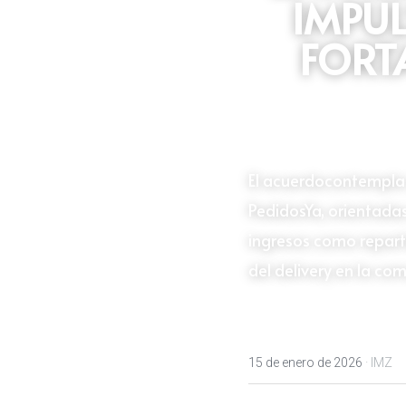
IMPUL
FORT
El acuerdocontempla 
PedidosYa, orientadas
ingresos como reparti
del delivery en la co
15 de enero de 2026
·
IMZ