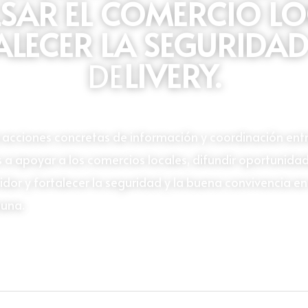
SAR EL COMERCIO LOC
ALECER LA SEGURIDAD 
DE
LIVERY.
acciones concretas de información y coordinación entre
 a apoyar a los comercios locales, difundir oportunida
dor y fortalecer la seguridad y la buena convivencia en
muna.