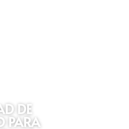
D DE 
 PARA 