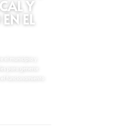
AL Y 
EN EL
 el municipio y 
des para generar 
 el funcionamiento 