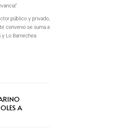
vancia”.
tor público y privado, 
ste convenio se suma a 
s y Lo Barnechea.
LARINO
ROLES A