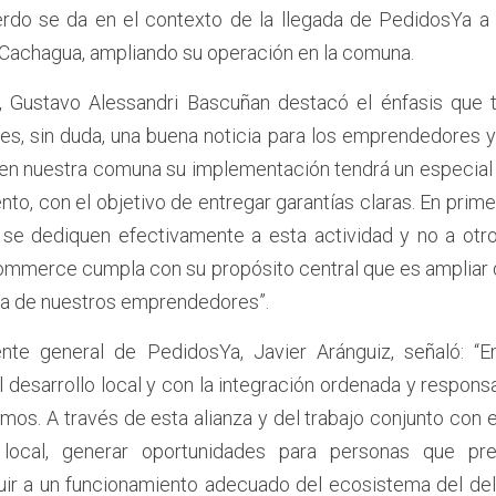
erdo se da en el contexto de la llegada de PedidosYa a 
y Cachagua, ampliando su operación en la comuna.
r, Gustavo Alessandri Bascuñan destacó el énfasis que te
es, sin duda, una buena noticia para los emprendedores y 
en nuestra comuna su implementación tendrá un especial 
to, con el objetivo de entregar garantías claras. En primer
 se dediquen efectivamente a esta actividad y no a otros
commerce cumpla con su propósito central que es ampliar d
a de nuestros emprendedores”. 
ente general de PedidosYa, Javier Aránguiz, señaló: “
esarrollo local y con la integración ordenada y responsab
s. A través de esta alianza y del trabajo conjunto con e
local, generar oportunidades para personas que pre
buir a un funcionamiento adecuado del ecosistema del deli