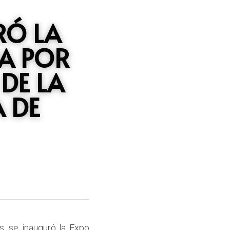
Ó LA 
A POR 
DE LA 
 DE 
, se inauguró la Expo 