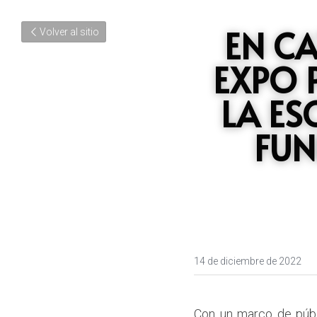
EN CA
Volver al sitio
EXPO 
LA ES
FUN
14 de diciembre de 2022
Con un marco de públi