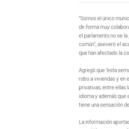
2 de agosto de 2021
“Somos el único munici
de forma muy colaborati
el parlamento no se la 
común”, aseveró el aca
que han afectado la c
Agregó que “esta seman
robo a viviendas y en 
privativas, entre ella
idioma y además que a
tiene una sensación de
La información aportada