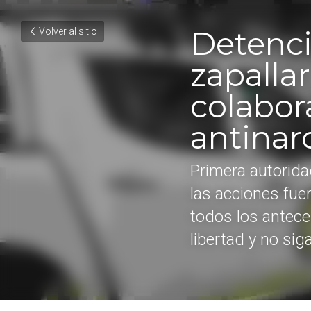
Detenció
Volver al sitio
zapallar 
colaborat
antinarc
Primera autorid
Público las acc
cuenten con tod
privados de libe