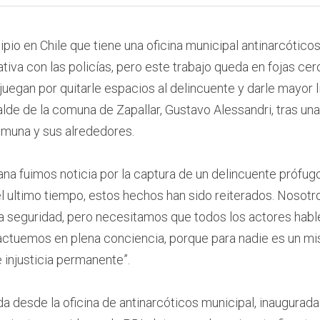
pio en Chile que tiene una oficina municipal antinarcótico
va con las policías, pero este trabajo queda en fojas cero s
juegan por quitarle espacios al delincuente y darle mayor l
lde de la comuna de Zapallar, Gustavo Alessandri, tras una s
omuna y sus alrededores.
a fuimos noticia por la captura de un delincuente prófugo d
el ultimo tiempo, estos hechos han sido reiterados. Nosot
s la seguridad, pero necesitamos que todos los actores hab
ctuemos en plena conciencia, porque para nadie es un mist
 injusticia permanente”. 
 desde la oficina de antinarcóticos municipal, inaugurada e