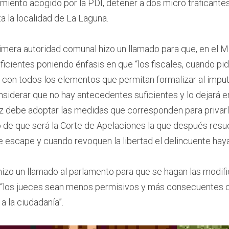
miento acogido por la PDI, detener a dos micro traficantes
a la localidad de La Laguna.
rimera autoridad comunal hizo un llamado para que, en el Min
icientes poniendo énfasis en que “los fiscales, cuando pid
 con todos los elementos que permitan formalizar al imput
siderar que no hay antecedentes suficientes y lo dejará en 
ez debe adoptar las medidas que corresponden para privarlo
xto de que será la Corte de Apelaciones la que después resu
 escape y cuando revoquen la libertad el delincuente haya
izo un llamado al parlamento para que se hagan las modifi
“los jueces sean menos permisivos y más consecuentes con
a la ciudadanía”.