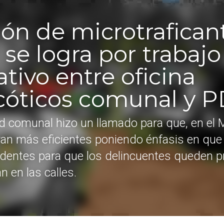
n de microtraficantes 
se logra por trabajo 
ivo entre oficina 
óticos comunal y PDI
ad comunal hizo un llamado para que, en
iones fueran más eficientes poniendo énf
os los antecedentes para que los delinc
rtad y no sigan en las calles.