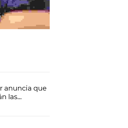
r anuncia que el
s...