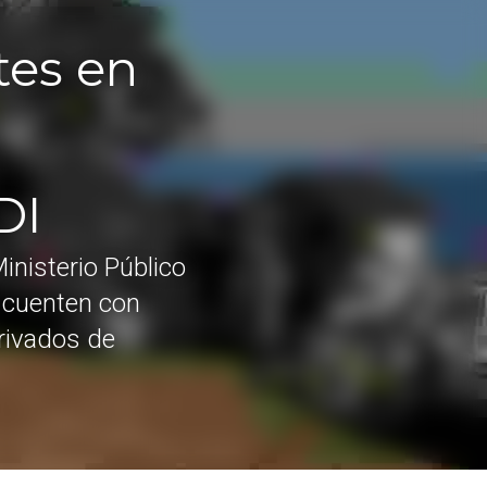
en 
 el Ministerio 
asis en que 
uentes queden 