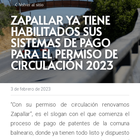
Volver al sitio
ZAPALLAR YA TIENE 
HABILITADOS SUS 
SISTEMAS DE PAGO 
PARA EL PERMISO DE 
CIRCULACIÓN 2023
3 de febrero de 2023
“Con su permiso de circulación renovamos 
Zapallar”, es el slogan con el que comienza el 
proceso de pago de patentes de la comuna 
balneario, donde ya tienen todo listo y dispuesto 