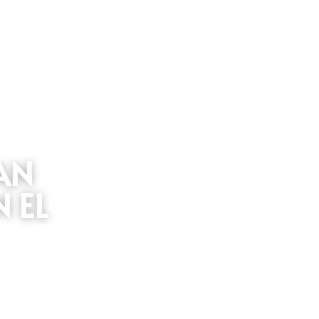
N 
 EL 