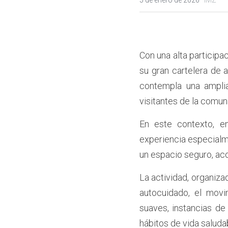
5 de enero de 2026
·
IMZ
Con una alta participac
su gran cartelera de 
contempla una amplia
visitantes de la comun
En este contexto, e
experiencia especialme
un espacio seguro, ac
La actividad, organiza
autocuidado, el movi
suaves, instancias de 
hábitos de vida saluda