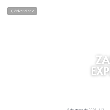
Volver al sitio
Z
A
EXP