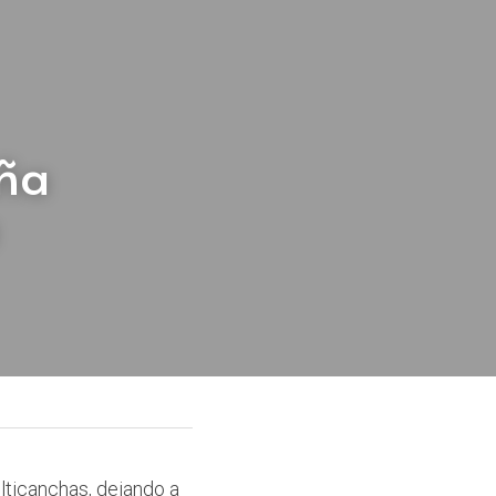
ña 
lticanchas, dejando a 