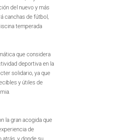
ción del nuevo y más 
á canchas de fútbol, 
piscina temperada
mática que considera 
tividad deportiva en la 
ter solidario, ya que 
cibles y útiles de 
emia.
 la gran acogida que 
xperiencia de 
 atrás, y donde su 