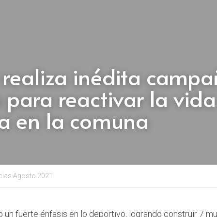
 realiza inédita campa
 para reactivar la vida 
va en la comuna
cias Agosto 2021
un fuerte énfasis en lo deportivo, logrando construir 7 mu