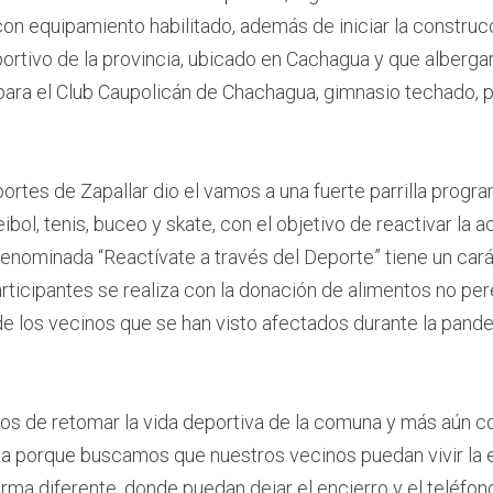
con equipamiento habilitado, además de iniciar la construc
rtivo de la provincia, ubicado en Cachagua y que albergar
 para el Club Caupolicán de Chachagua, gimnasio techado, 
rtes de Zapallar dio el vamos a una fuerte parrilla progra
ibol, tenis, buceo y skate, con el objetivo de reactivar la ac
denominada “Reactívate a través del Deporte” tiene un carác
articipantes se realiza con la donación de alimentos no pere
de los vecinos que se han visto afectados durante la pand
s de retomar la vida deportiva de la comuna y más aún con
a porque buscamos que nuestros vecinos puedan vivir la e
rma diferente, donde puedan dejar el encierro y el teléfono