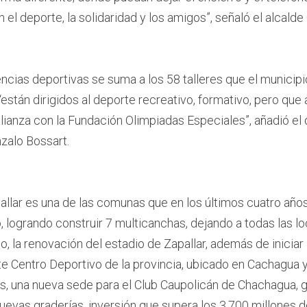
 el deporte, la solidaridad y los amigos”, señaló el alcalde
cias deportivas se suma a los 58 talleres que el municipio
stán dirigidos al deporte recreativo, formativo, pero que 
ianza con la Fundación Olimpiadas Especiales”, añadió el d
zalo Bossart.
llar es una de las comunas que en los últimos cuatro años
o, logrando construir 7 multicanchas, dejando a todas las lo
, la renovación del estadio de Zapallar, además de iniciar 
 Centro Deportivo de la provincia, ubicado en Cachagua y
is, una nueva sede para el Club Caupolicán de Chachagua, g
uevas graderías, inversión que supera los 3.700 millones 