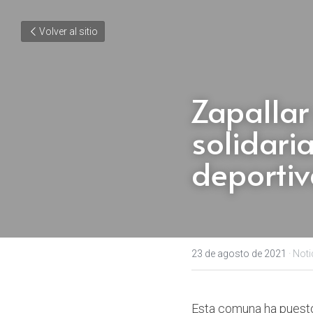
Volver al sitio
Zapallar
solidaria
deporti
23 de agosto de 2021
·
Noti
Esta comuna ha puesto 