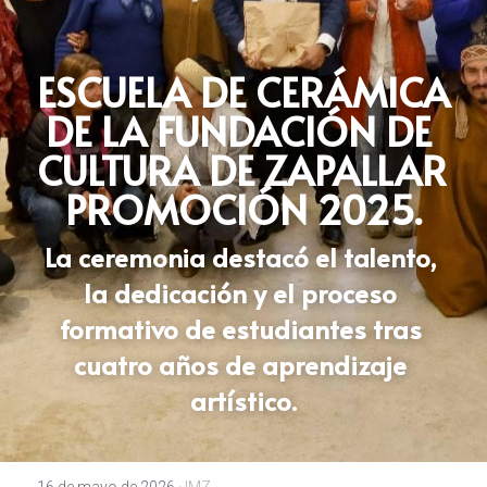
ESCUELA DE CERÁMICA 
DE LA FUNDACIÓN DE 
CULTURA DE ZAPALLAR 
PROMOCIÓN 2025.
La ceremonia destacó el talento, 
la dedicación y el proceso 
formativo de estudiantes tras 
cuatro años de aprendizaje 
artístico.