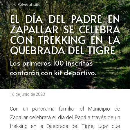
Volver al sitio
EL DÍA DEL PADRE EN 
ZAPALLAR SE CELEBRA 
CON TREKKING EN LA 
QUEBRADA DEL TIGRE
Los primeros 100 inscritos 
contarán con kit deportivo.
16 de junio de 2023
Con un panorama familiar el Municipio de 
Zapallar celebrará el día del Papá a través de un 
trekking en la Quebrada del Tigre, lugar que 